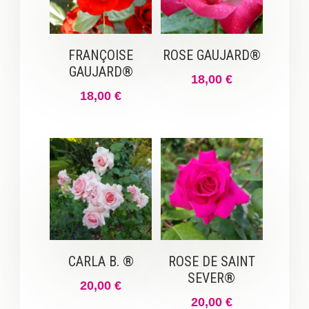
FRANÇOISE
ROSE GAUJARD®
GAUJARD®
18,00
€
18,00
€
CARLA B. ®
ROSE DE SAINT
SEVER®
20,00
€
20,00
€