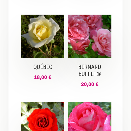
QUÉBEC
BERNARD
BUFFET®
18,00
€
20,00
€