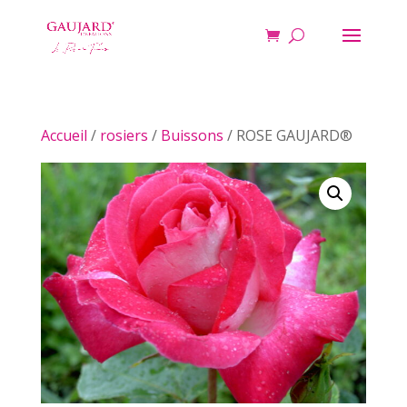
Accueil
/
rosiers
/
Buissons
/ ROSE GAUJARD®