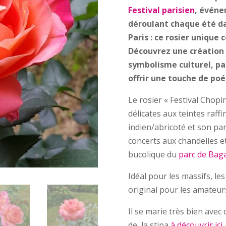
Festival parisien
, événe
déroulant chaque été da
Paris : ce rosier unique 
Découvrez une création 
symbolisme culturel, par
offrir une touche de poés
Le rosier « Festival Chopi
délicates aux teintes raff
indien/abricoté et son par
concerts aux chandelles et
bucolique du
parc de Baga
Idéal pour les massifs, l
original pour les amateur
Il se marie très bien avec
de la stipa
à découvrir ici