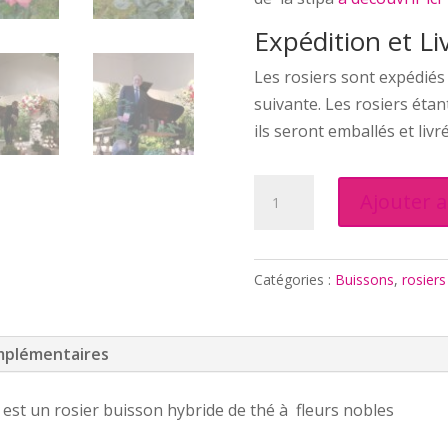
Expédition et Li
Les rosiers sont expédiés
suivante. Les rosiers étan
ils seront emballés et livr
quantité
Ajouter 
de
FESTIVAL
CHOPIN
Catégories :
Buissons
,
rosiers
A
PARIS
®
mplémentaires
" est un rosier buisson hybride de thé à fleurs nobles